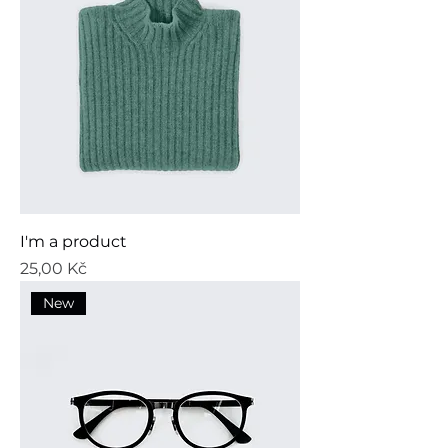
I'm a product
Cena
25,00 Kč
New