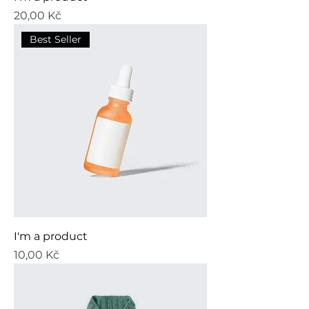
Cena
20,00 Kč
Best Seller
I'm a product
Cena
10,00 Kč