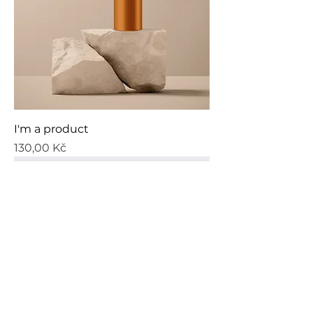
I'm a product
Cena
130,00 Kč