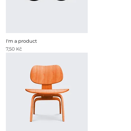
I'm a product
Cena
7,50 Kč