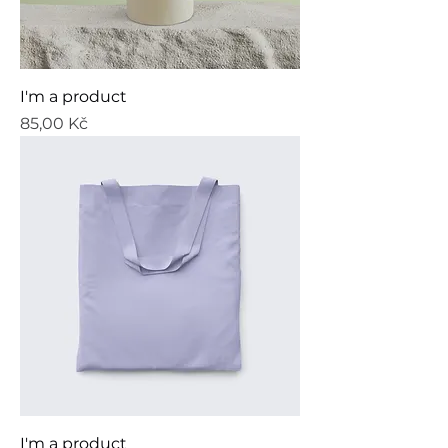
I'm a product
Cena
85,00 Kč
I'm a product