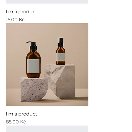
I'm a product
Cena
15,00 Kč
I'm a product
Cena
85,00 Kč